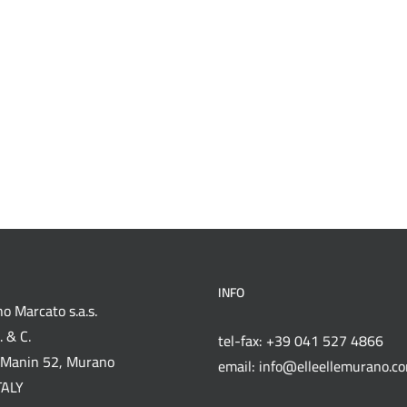
INFO
o Marcato s.a.s.
 & C.
tel-fax: +39 041 527 4866
Manin 52, Murano
email: info@elleellemurano.c
TALY