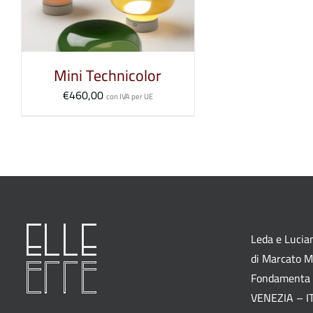
Mini Technicolor
€
460,00
con IVA per UE
Leda e Lucian
di Marcato M.
Fondamenta 
VENEZIA – I