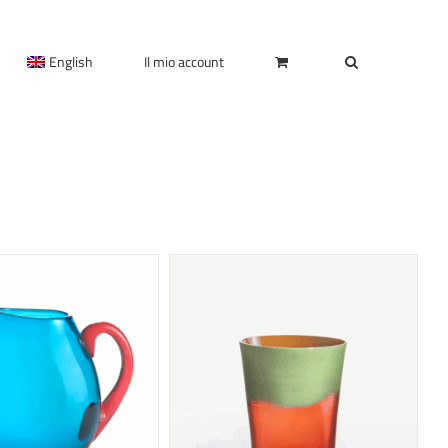
English
Il mio account
QUESTO
EGLI
/
DETTAGLI
PRODOTTO
HA