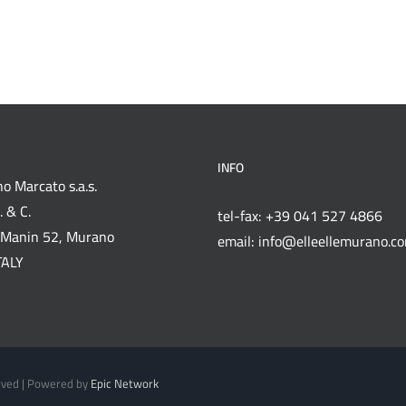
INFO
o Marcato s.a.s.
 & C.
tel-fax: +39 041 527 4866
Manin 52, Murano
email: info@elleellemurano.c
TALY
erved | Powered by
Epic Network