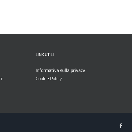
LINK UTILI
Informativa sulla privacy
om
Cookie Policy
Face