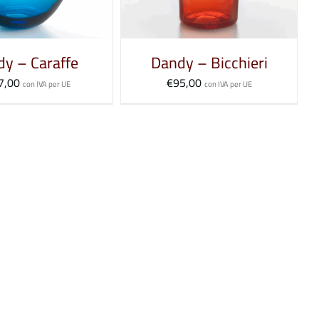
PIÙ
VARIANTI.
y – Caraffe
Dandy – Bicchieri
LE
OPZIONI
7,00
€
95,00
con IVA per UE
con IVA per UE
POSSONO
ESSERE
SCELTE
NELLA
PAGINA
DEL
PRODOTTO