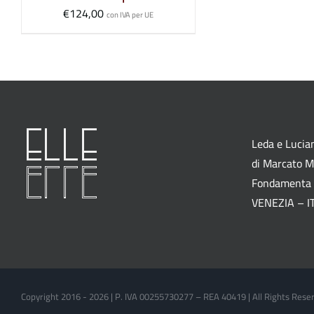
€
124,00
con IVA per UE
Leda e Lucian
di Marcato M.
Fondamenta 
VENEZIA – I
Copyright 2016 -
2026 | P. IVA 00255730277 – REA 40419 | All Rights Res