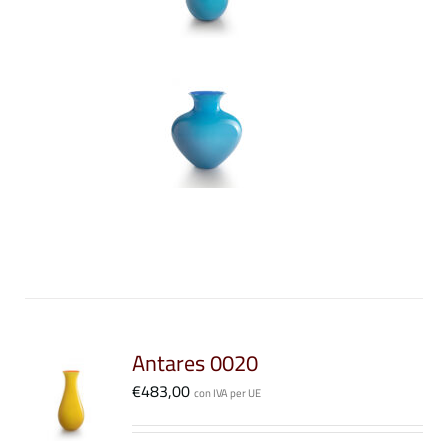
DOTTO
Antares 0020
I
€
483,00
STO
con IVA per UE
DOTTO
LI