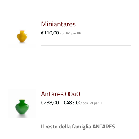
Miniantares
I
€
110,00
STO
con IVA per UE
DOTTO
LI
ANTI.
ONI
Antares 0040
I
SONO
Fascia
€
288,00
-
€
483,00
STO
con IVA per UE
ERE
di
DOTTO
LI
TE
prezzo:
Il resto della famiglia ANTARES
LA
da
INA
€288,00