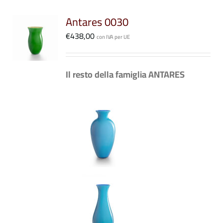
Antares 0030
I
€
438,00
STO
con IVA per UE
DOTTO
LI
Il resto della famiglia ANTARES
ANTI.
ONI
SONO
ERE
TE
LA
INA