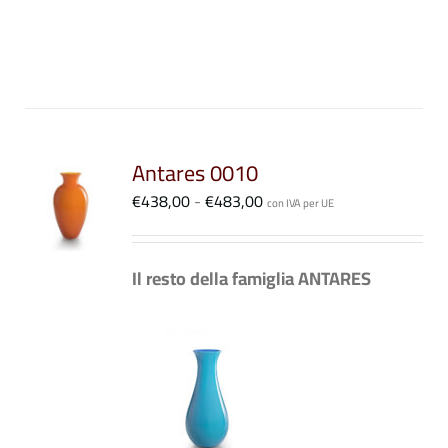
Antares 0010
I
Fascia
€
438,00
-
€
483,00
STO
con IVA per UE
di
DOTTO
LI
prezzo:
Il resto della famiglia ANTARES
da
€438,00
ANTI.
a
€483,00
ONI
SONO
ERE