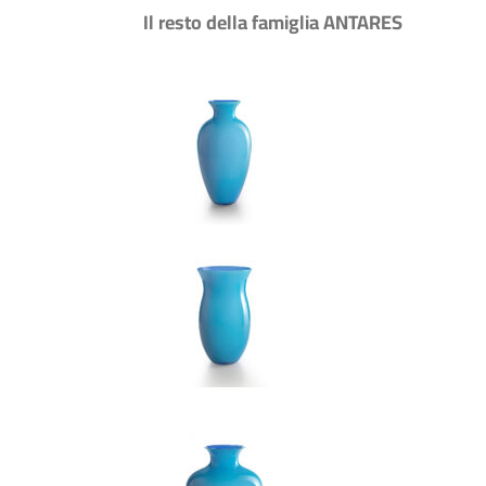
Il resto della famiglia ANTARES
ANTI.
ONI
SONO
ERE
TE
LA
INA
DOTTO