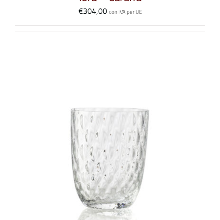
€
304,00
con IVA per UE