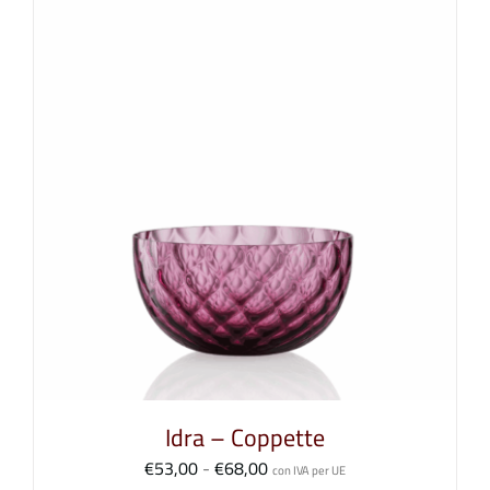
Idra – Coppette
Fascia
€
53,00
-
€
68,00
con IVA per UE