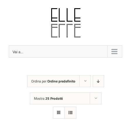
Salta
al
contenuto
Vai a...
Ordina per
Ordine predefinito
Mostra
25 Prodotti