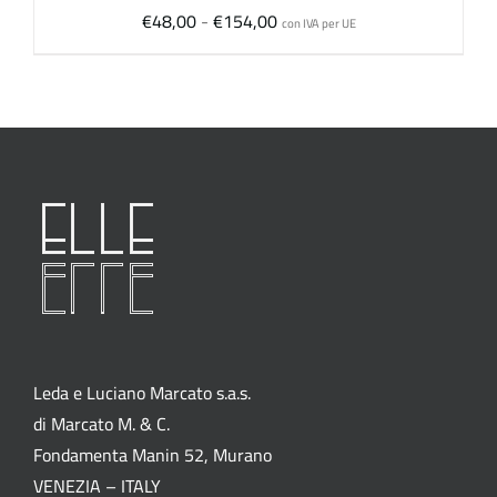
Fascia
€
48,00
-
€
154,00
con IVA per UE
di
prezzo:
da
€48,00
a
€154,00
Leda e Luciano Marcato s.a.s.
di Marcato M. & C.
Fondamenta Manin 52, Murano
VENEZIA – ITALY