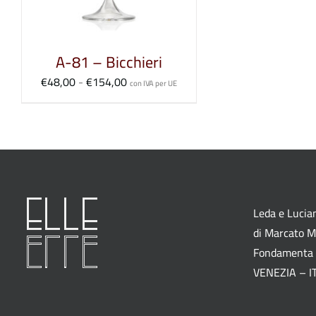
A-81 – Bicchieri
Fascia
€
48,00
-
€
154,00
con IVA per UE
di
prezzo:
da
€48,00
a
€154,00
Leda e Lucian
di Marcato M.
Fondamenta 
VENEZIA – I