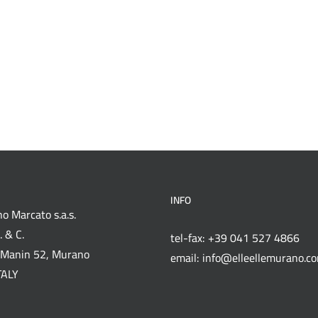
INFO
o Marcato s.a.s.
 & C.
tel-fax: +39 041 527 4866
Manin 52, Murano
email: info@elleellemurano.c
TALY