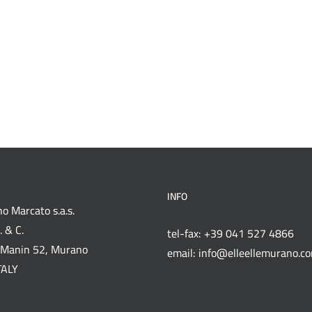
INFO
o Marcato s.a.s.
 & C.
tel-fax: +39 041 527 4866
Manin 52, Murano
email: info@elleellemurano.c
TALY