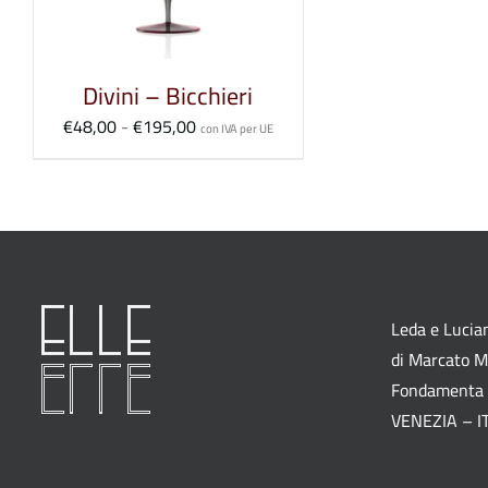
Divini – Bicchieri
Fascia
€
48,00
-
€
195,00
con IVA per UE
di
prezzo:
da
€48,00
a
€195,00
Leda e Lucian
di Marcato M.
Fondamenta 
VENEZIA – I