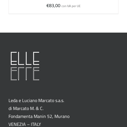
€
83,00
con IVA per UE
Leda e Luciano Marcato s.a.s.
di Marcato M. & C.
Fondamenta Manin 52, Murano
VENEZIA – ITALY