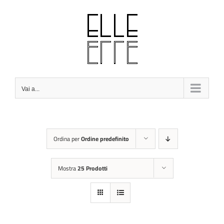
Salta
al
contenuto
Vai a...
Ordina per
Ordine predefinito
Mostra
25 Prodotti