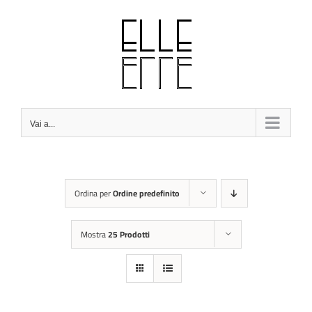
Salta
al
contenuto
Vai a...
Ordina per
Ordine predefinito
Mostra
25 Prodotti