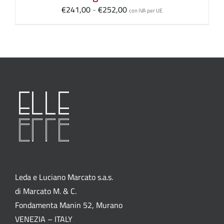
Fascia
€
241,00
-
€
252,00
con IVA per UE
di
prezzo:
da
€241,00
a
€252,00
Leda e Luciano Marcato s.a.s.
di Marcato M. & C.
Fondamenta Manin 52, Murano
VENEZIA – ITALY