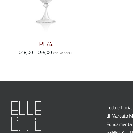
PL/4
Fascia
€
48,00
-
€
95,00
con IVA per UE
di
prezzo:
da
€48,00
a
€95,00
Leda e Lucian
di Marcato M.
Fondamenta 
VENEZIA – I