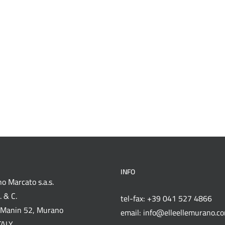
INFO
o Marcato s.a.s.
 & C.
tel-fax: +39 041 527 4866
Manin 52, Murano
email: info@elleellemurano.c
TALY