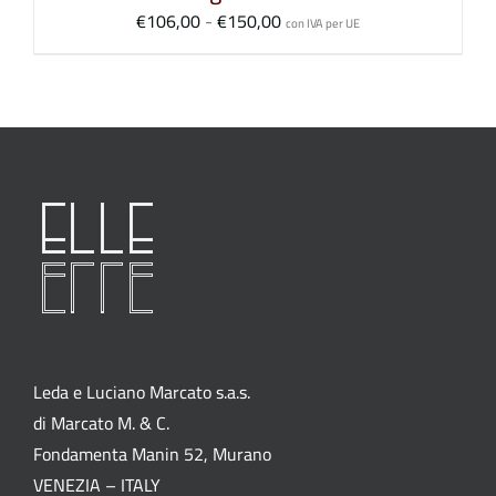
Fascia
€
106,00
-
€
150,00
con IVA per UE
di
prezzo:
da
€106,00
a
€150,00
Leda e Luciano Marcato s.a.s.
di Marcato M. & C.
Fondamenta Manin 52, Murano
VENEZIA – ITALY