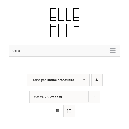
Salta
al
contenuto
Vai a...
Ordina per
Ordine predefinito
Mostra
25 Prodotti