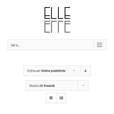
Salta
al
contenuto
Vai a...
Ordina per
Ordine predefinito
Mostra
25 Prodotti