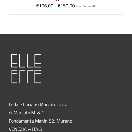
Fascia
€
106,00
-
€
150,00
con IVA per UE
di
prezzo:
da
€106,00
a
€150,00
Leda e Luciano Marcato s.a.s.
di Marcato M. & C.
Fondamenta Manin 52, Murano
VENEZIA – ITALY