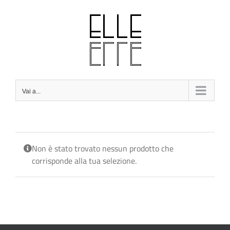
Salta
al
contenuto
Vai a...
Non è stato trovato nessun prodotto che
corrisponde alla tua selezione.