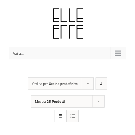
Salta
al
contenuto
Vai a...
Ordina per
Ordine predefinito
Mostra
25 Prodotti