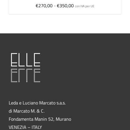
Fascia
€
270,00
-
€
350,00
con IVA per UE
di
prezzo:
da
€270,00
a
€350,00
Leda e Luciano Marcato s.a.s.
di Marcato M. & C.
Fondamenta Manin 52, Murano
VENEZIA – ITALY