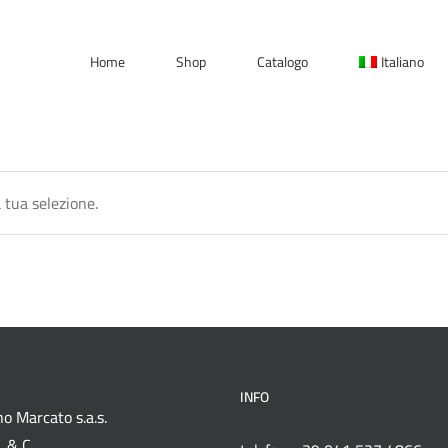
Home
Shop
Catalogo
Italiano
 tua selezione.
INFO
o Marcato s.a.s.
 & C.