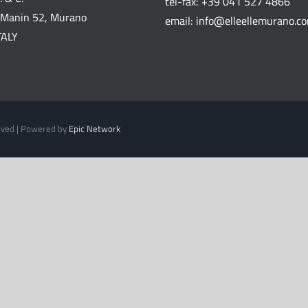
tel-fax: +39 041 527 4866
Manin 52, Murano
email: info@elleellemurano.c
TALY
erved | Powered by
Epic Network