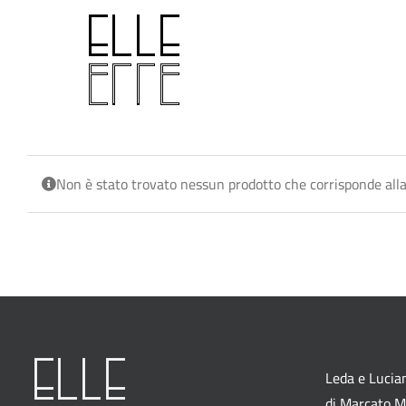
Salta
al
contenuto
Non è stato trovato nessun prodotto che corrisponde alla
Leda e Lucian
di Marcato M.