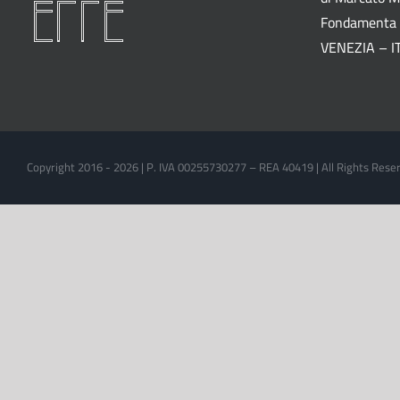
Fondamenta 
VENEZIA – I
Copyright 2016 -
2026 | P. IVA 00255730277 – REA 40419 | All Rights Res