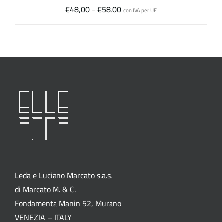
Fascia
€
48,00
-
€
58,00
con IVA per UE
di
prezzo:
da
€48,00
a
€58,00
Leda e Luciano Marcato s.a.s.
di Marcato M. & C.
Fondamenta Manin 52, Murano
VENEZIA – ITALY