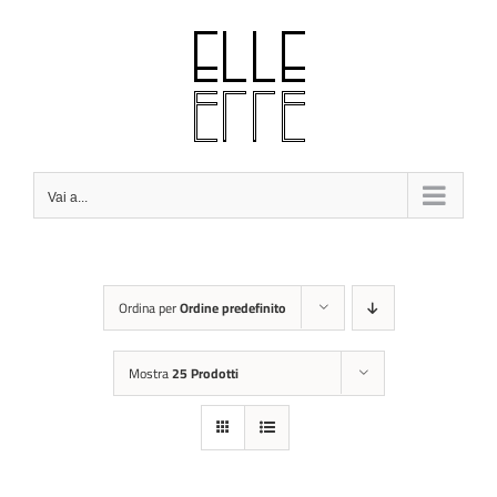
Salta
al
contenuto
Vai a...
Ordina per
Ordine predefinito
Mostra
25 Prodotti