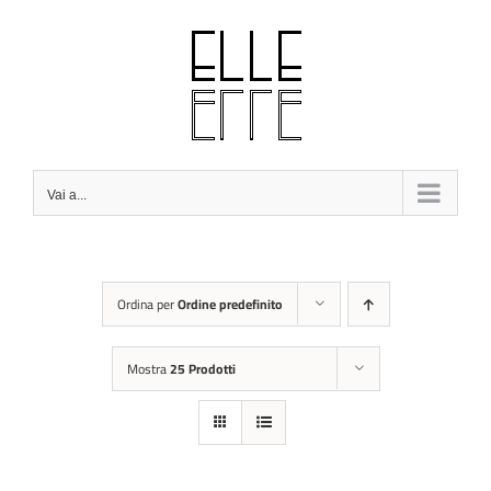
Salta
al
contenuto
Vai a...
Ordina per
Ordine predefinito
Mostra
25 Prodotti