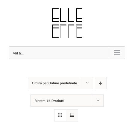
Salta
al
contenuto
Vai a...
Ordina per
Ordine predefinito
Mostra
75 Prodotti