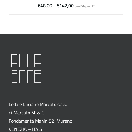
Fascia
€
48,00
-
€
142,00
con IVA per UE
di
prezzo:
da
€48,00
a
€142,00
Leda e Luciano Marcato s.a.s.
di Marcato M. & C.
Fondamenta Manin 52, Murano
VENEZIA – ITALY