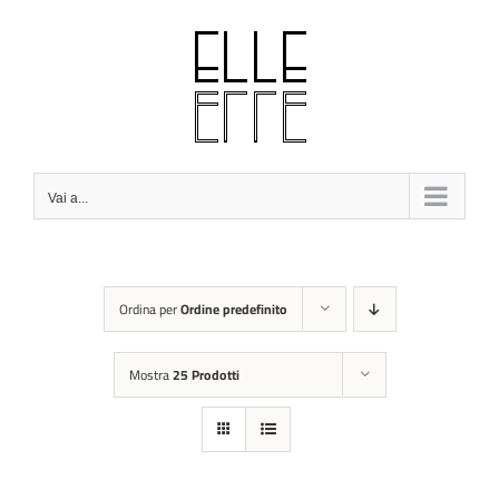
Salta
al
contenuto
Vai a...
Ordina per
Ordine predefinito
Mostra
25 Prodotti