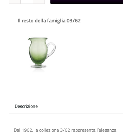
03/62
-
Bicchieri
Il resto della famiglia 03/62
quantità
Descrizione
Dal 1962, la collezione 3/62 rappresenta l’eleganza