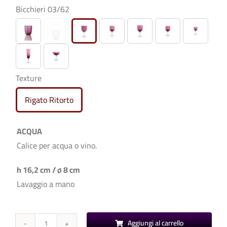
Bicchieri 03/62

Texture
Rigato Ritorto

ACQUA
Calice per acqua o vino.
h 16,2 cm / ø 8 cm
Lavaggio a mano
Aggiungi al carrello