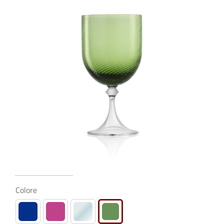
€119,00
Colore
