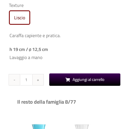
Texture
Liscio

Caraffa capiente e pratica.
h 19 cm / ø 12,5 cm
Lavaggio a mano
Aggiungi al carrello
8/77
-
Caraffa
Il resto della famiglia 8/77
quantità