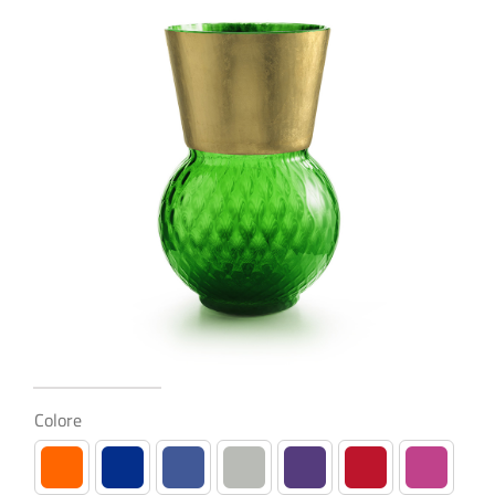
€490,00
Colore
