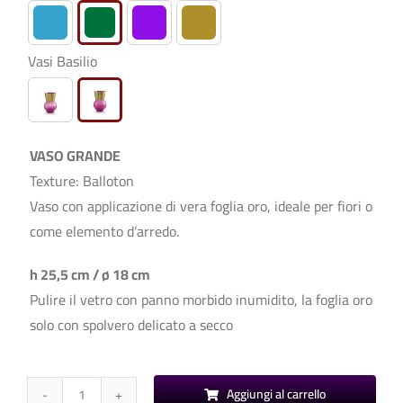
Vasi Basilio

VASO GRANDE
Texture: Balloton
Vaso con applicazione di vera foglia oro, ideale per fiori o
come elemento d’arredo.
h 25,5 cm / ø 18 cm
Pulire il vetro con panno morbido inumidito, la foglia oro
solo con spolvero delicato a secco
Aggiungi al carrello