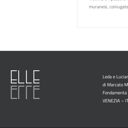
muranesi, coniugate a
Leda e Lucian
di Marcato M.
Fondamenta 
VENEZIA – I