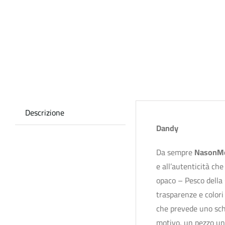
Descrizione
Dandy
Da sempre
NasonMo
e all’autenticità ch
opaco – Pesco della 
trasparenze e colori
che prevede uno schi
motivo, un pezzo uni