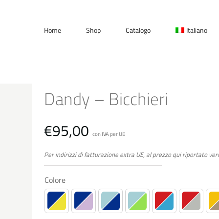
Home
Shop
Catalogo
Italiano
Dandy – Bicchieri
€
95,00
con IVA per UE
Per indirizzi di fatturazione extra UE, al prezzo qui riportato ver
Colore
