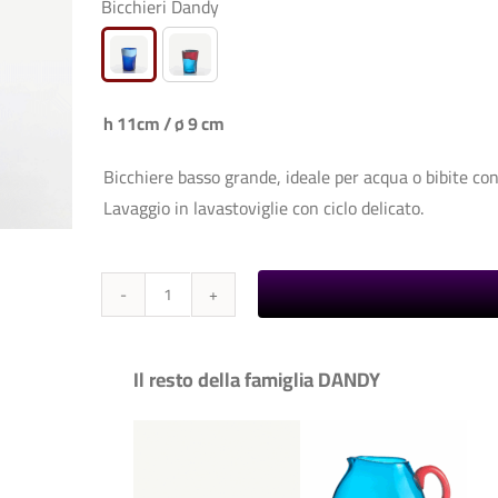
Bicchieri Dandy

h 11cm / ø 9 cm
Bicchiere basso grande, ideale per acqua o bibite con
Lavaggio in lavastoviglie con ciclo delicato.
Dandy
-
Bicchieri
Il resto della famiglia DANDY
quantità