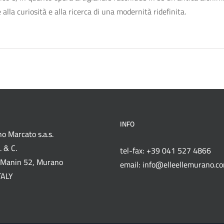
lla curiosità e alla ricerca di una modernità ridefinita.
INFO
o Marcato s.a.s.
 & C.
tel-fax: +39 041 527 4866
Manin 52, Murano
email: info@elleellemurano.c
TALY