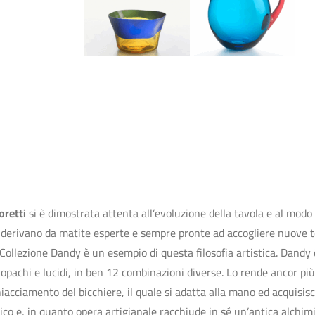
retti
si è dimostrata attenta all’evoluzione della tavola e al modo d
e derivano da matite esperte e sempre pronte ad accogliere nuove te
Collezione Dandy è un esempio di questa filosofia artistica. Dandy
 opachi e lucidi, in ben 12 combinazioni diverse. Lo rende ancor più 
acciamento del bicchiere, il quale si adatta alla mano ed acquisis
co e, in quanto opera artigianale racchiude in sé un’antica alchimi