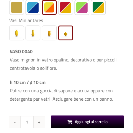
Vasi Miniantares

VASO 0040
Vaso mignon in vetro opalino, decorativo o per piccoli
centrotavola o soliflore.
h 10 cm / ø 10 cm
Pulire con una goccia di sapone e acqua oppure con
detergente per vetri. Asciugare bene con un panno.
Aggiungi al carrello
Miniantares