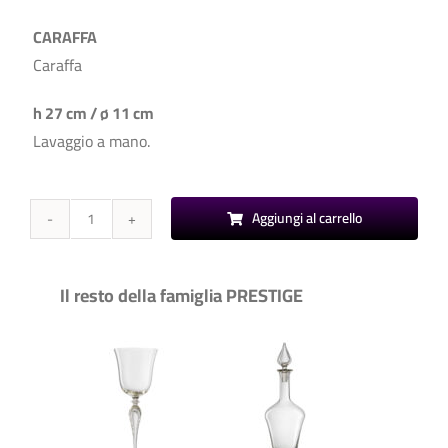
CARAFFA
Caraffa
h 27 cm / ø 11 cm
Lavaggio a mano.
Aggiungi al carrello
Prestige
-
Caraffa
Il resto della famiglia PRESTIGE
quantità