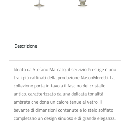
Descrizione
Ideato da Stefano Marcato, il servizio
P
r
es
t
ige
è uno
tra i
p
iù raffinati della
p
r
oduzione
NasonMoretti
. La
collezione
p
orta in tavola il fascino del cristallo
antico, caratterizzato da una
delicata tonalità
ambrata che dona un calore tenue al vetro. Il
bevante di dimensioni contenute e lo stelo soffiato
com
p
l
etano un design sinuoso e di grande eleganza.