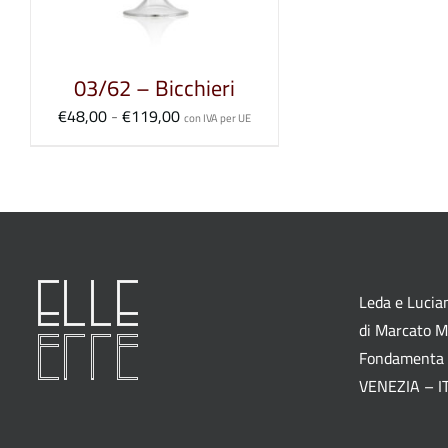
03/62 – Bicchieri
Fascia
€
48,00
-
€
119,00
con IVA per UE
di
prezzo:
da
€48,00
a
€119,00
Leda e Lucian
di Marcato M.
Fondamenta 
VENEZIA – I