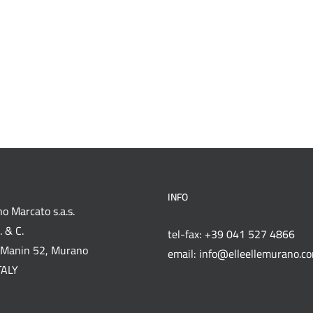
INFO
o Marcato s.a.s.
 & C.
tel-fax: +39 041 527 4866
Manin 52, Murano
email: info@elleellemurano.c
TALY