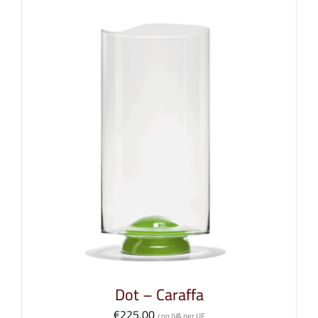
Dot – Caraffa
€
225,00
con IVA per UE