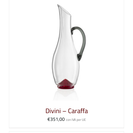
Divini – Caraffa
€
351,00
con IVA per UE