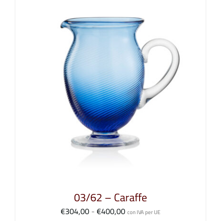
03/62 – Caraffe
Fascia
€
304,00
-
€
400,00
con IVA per UE