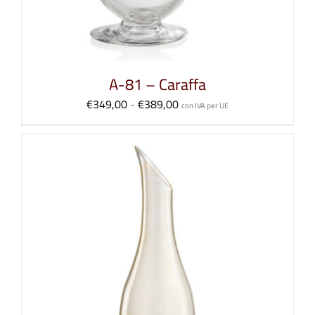
A-81 – Caraffa
Fascia
€
349,00
-
€
389,00
con IVA per UE
di
prezzo:
da
€349,00
a
€389,00