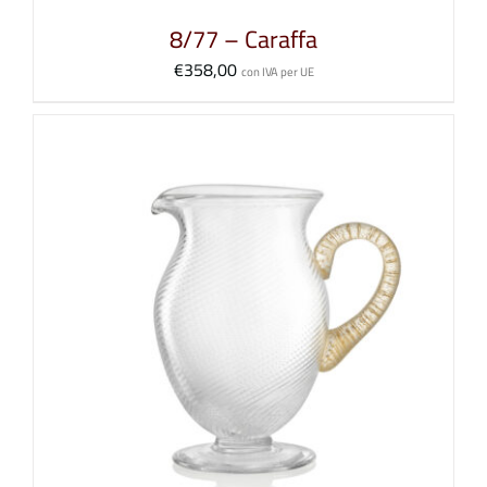
8/77 – Caraffa
€
358,00
con IVA per UE