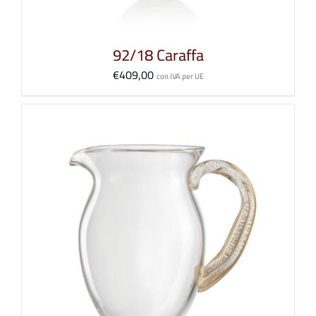
92/18 Caraffa
€
409,00
con IVA per UE