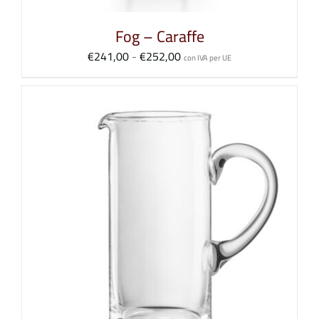
Fog – Caraffe
Fascia
€
241,00
-
€
252,00
con IVA per UE
di
prezzo:
da
€241,00
a
€252,00