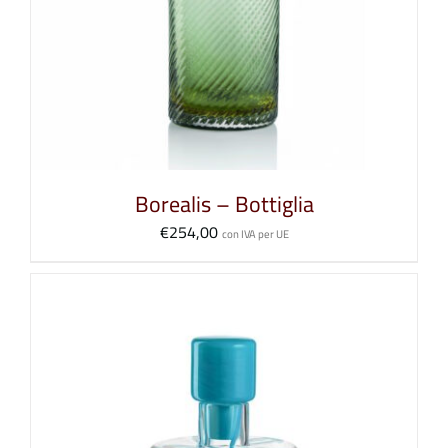
Borealis – Bottiglia
€
254,00
con IVA per UE