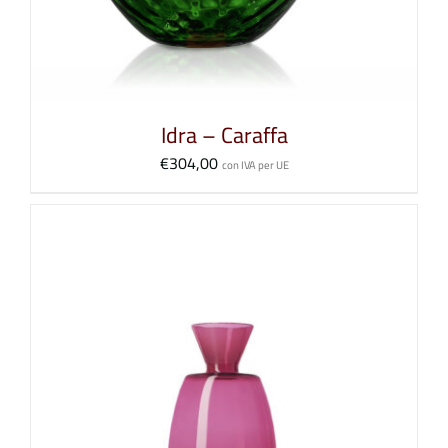
Idra – Caraffa
€
304,00
con IVA per UE