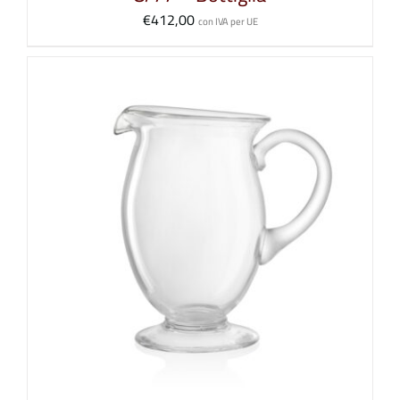
€
412,00
con IVA per UE