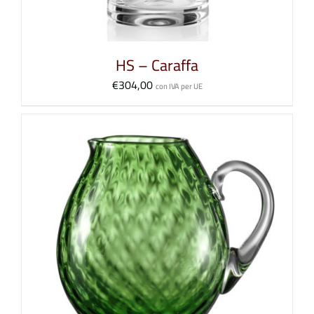
HS – Caraffa
€
304,00
con IVA per UE