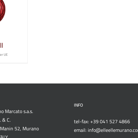
DEL
OTTO
PRODOTTO
l
per UE
INFO
o Marcato s.a.s.
 & C.
tel-fax: +39 041 527 4866
Manin 52, Murano
email: info@elleellemurano.c
TALY