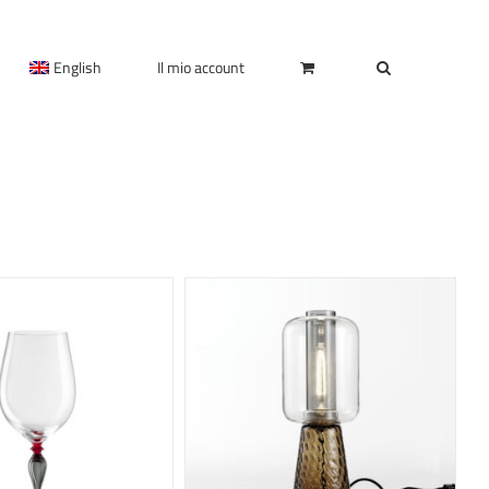
English
Il mio account
QUESTO
EGLI
/
DETTAGLI
PRODOTTO
HA