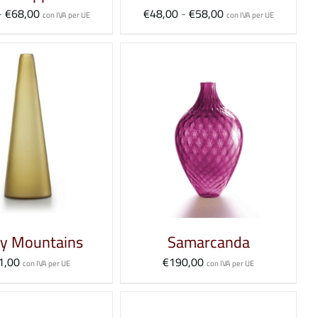
OPZIONI
Fascia
Fascia
-
€
68,00
€
48,00
-
€
58,00
con IVA per UE
con IVA per UE
POSSONO
di
di
prezzo:
prezzo:
ESSERE
da
da
SCELTE
€53,00
€48,00
NELLA
a
a
PAGINA
€68,00
€58,00
QUESTO
EGLI
/
DETTAGLI
DEL
PRODOTTO
PRODOTTO
HA
PIÙ
VARIANTI.
y Mountains
Samarcanda
LE
OPZIONI
1,00
€
190,00
con IVA per UE
con IVA per UE
POSSONO
ESSERE