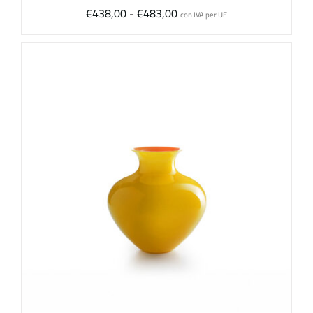
Fascia
€
438,00
-
€
483,00
con IVA per UE
di
prezzo:
da
€438,00
a
€483,00