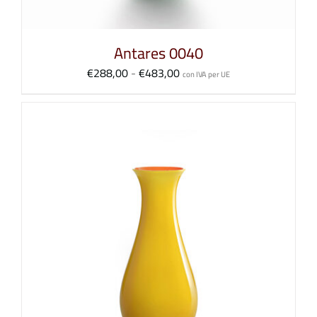
Antares 0040
Fascia
€
288,00
-
€
483,00
con IVA per UE
di
prezzo:
da
€288,00
a
€483,00