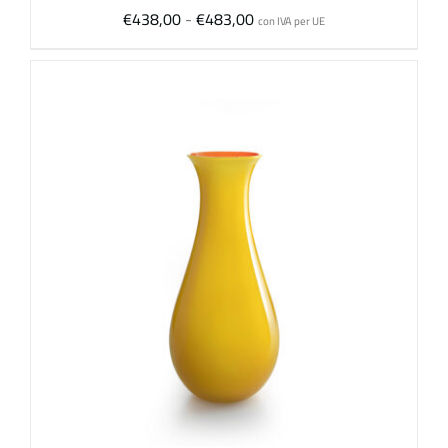
Fascia
€
438,00
-
€
483,00
con IVA per UE
di
prezzo:
da
€438,00
a
€483,00