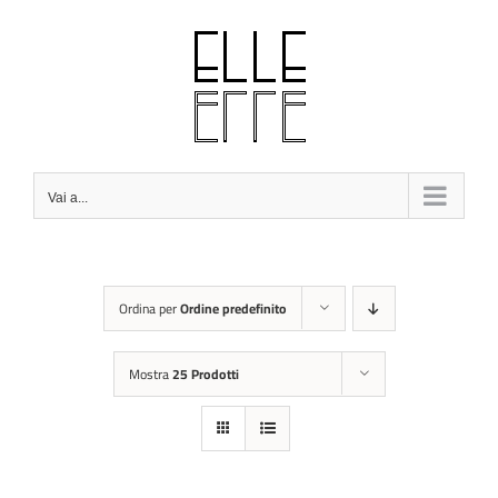
Salta
al
contenuto
Vai a...
Ordina per
Ordine predefinito
Mostra
25 Prodotti