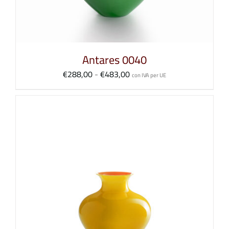
Antares 0040
Fascia
€
288,00
-
€
483,00
con IVA per UE
di
prezzo:
da
€288,00
a
€483,00