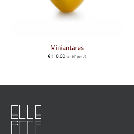
Miniantares
€
110,00
con IVA per UE