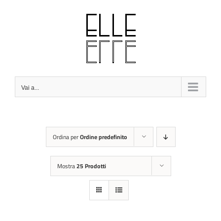
Salta
al
contenuto
Vai a...
Ordina per
Ordine predefinito
Mostra
25 Prodotti