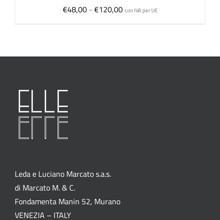
Fascia
€
48,00
-
€
120,00
con IVA per UE
di
prezzo:
da
€48,00
a
€120,00
Leda e Luciano Marcato s.a.s.
di Marcato M. & C.
Fondamenta Manin 52, Murano
VENEZIA – ITALY