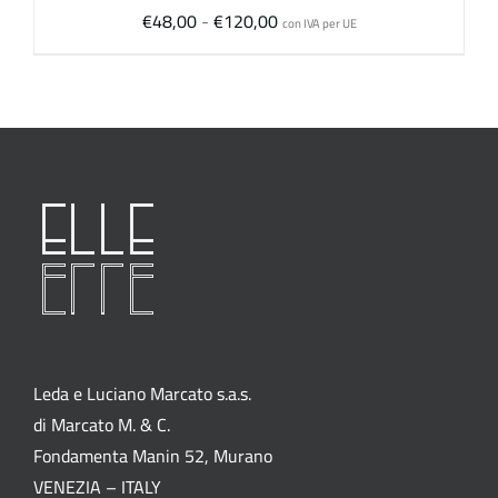
Fascia
€
48,00
-
€
120,00
con IVA per UE
di
prezzo:
da
€48,00
a
€120,00
Leda e Luciano Marcato s.a.s.
di Marcato M. & C.
Fondamenta Manin 52, Murano
VENEZIA – ITALY